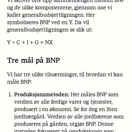
Vi skriver ofte opp sammenhengen mellom BNP
og de ulike komponentene, gjennom noe vi
kaller generalbudsjettligningen. Her
symboliseres BNP ved en Y. Da vil
generalbudsjettligningen se slik ut:
Y = C + I + G + NX
Tre mål på BNP
Vi har tre ulike tilnærminger, til hvordan vi kan
måle BNP:
Produksjonsmetoden:
Her måles BNP som
verdien av alle ferdige varer og tjenester,
produsert i en økonomi. Se for deg en liten
jordbærgård. Verdien av alle jordbærene som
produseres på gården, utgjør BNP. Denne
metoden fokuserer på produksjonen som