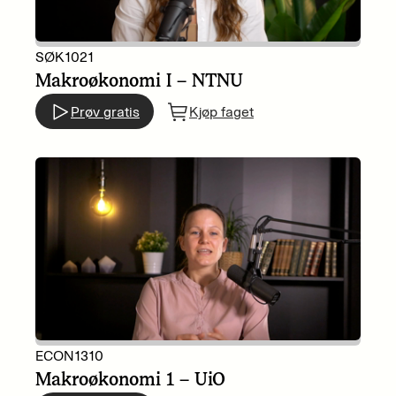
SØK1021
Makroøkonomi I – NTNU
Prøv gratis
Kjøp faget
ECON1310
Makroøkonomi 1 – UiO