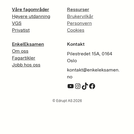
Våre fagområder
Ressurser
Høyere utdanning
Brukervilkår
VGS
Personvern
Privatist
Cookies
EnkelEksamen
Kontakt
Om oss
Pilestredet 15A, 0164
Fagartikler
Oslo
Jobb hos oss
kontakt@enkeleksamen.
no
YouTube
Instagram
TikTok
Facebook
© Edrupt AS 2026