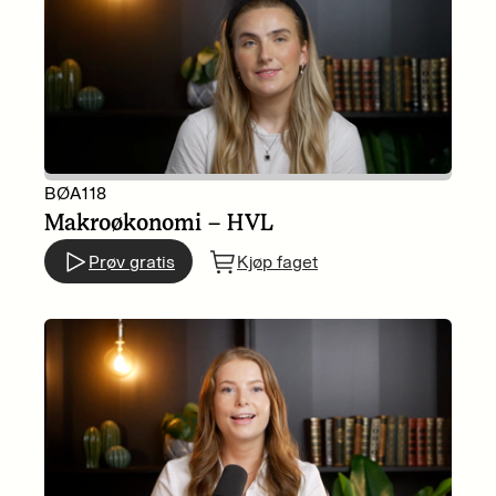
BØA118
Makroøkonomi – HVL
Prøv gratis
Kjøp faget