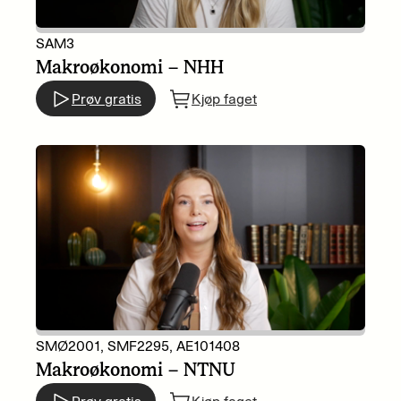
SAM3
Makroøkonomi – NHH
Prøv gratis
Kjøp faget
SMØ2001, SMF2295, AE101408
Makroøkonomi – NTNU