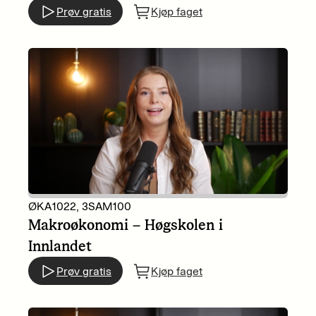
Prøv gratis
Kjøp faget
ØKA1022, 3SAM100
Makroøkonomi – Høgskolen i
Innlandet
Prøv gratis
Kjøp faget