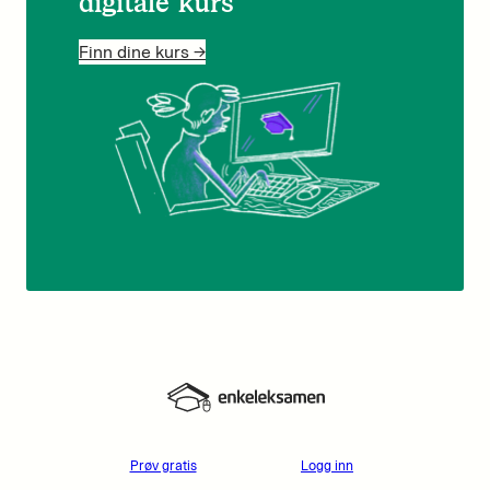
digitale kurs
Finn dine kurs ->
Prøv gratis
Logg inn