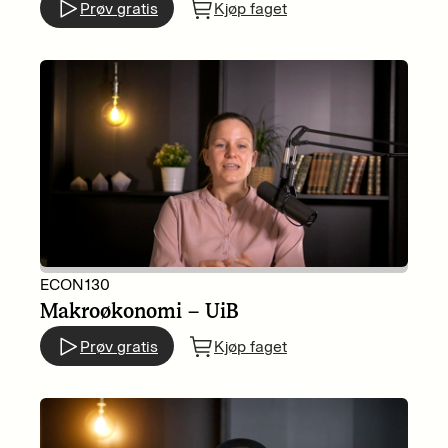
Prøv gratis
Kjøp faget
ECON130
Makroøkonomi – UiB
Prøv gratis
Kjøp faget