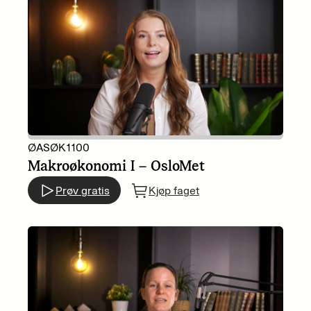
ØASØK1100
Makroøkonomi I – OsloMet
Prøv gratis
Kjøp faget