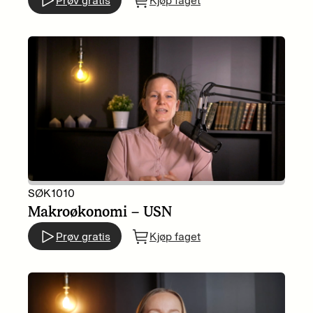
Prøv gratis
Kjøp faget
SØK1010
Makroøkonomi – USN
Prøv gratis
Kjøp faget