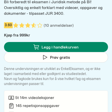
Bli forberedt til eksamen i Juridisk metode på BI! 
Oversiktlig og enkelt forklart med videoer, oppgaver og 
dokumenter - tilpasset JUR 3400.
(
10
anmeldelser)
3.60
0:00
/
0:14
Kjøp fra
999
kr
Legg i handlekurven
Prøv gratis
Denne undervisningen er utviklet av EnkelEksamen, og er ikke
laget i samarbeid med eller godkjent av studiestedet.
Navn og fagkode brukes kun for å vise hvilket fag og eksamen
undervisningen passer til.
5t 14m
videoleksjoner
145
repetisjonsoppgaver