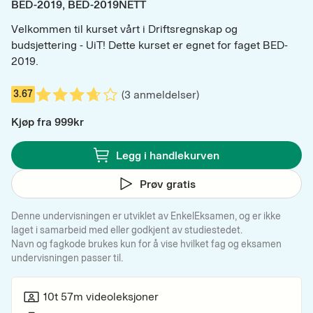
BED-2019, BED-2019NETT
Velkommen til kurset vårt i Driftsregnskap og 
budsjettering - UiT! Dette kurset er egnet for faget BED-
2019.
0:00
/
0:14
(
3
anmeldelser)
3.67
Kjøp fra
999
kr
Legg i handlekurven
Prøv gratis
Denne undervisningen er utviklet av EnkelEksamen, og er ikke
laget i samarbeid med eller godkjent av studiestedet.
Navn og fagkode brukes kun for å vise hvilket fag og eksamen
undervisningen passer til.
10t 57m
videoleksjoner