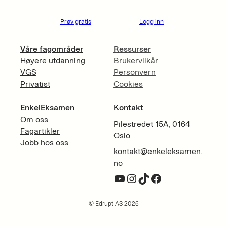
Prøv gratis
Logg inn
Våre fagområder
Ressurser
Høyere utdanning
Brukervilkår
VGS
Personvern
Privatist
Cookies
EnkelEksamen
Kontakt
Om oss
Pilestredet 15A, 0164
Fagartikler
Oslo
Jobb hos oss
kontakt@enkeleksamen.
no
YouTube
Instagram
TikTok
Facebook
© Edrupt AS 2026