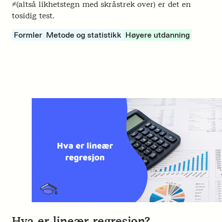
≠(altså likhetstegn med skråstrek over) er det en
tosidig test.
Formler
Metode og statistikk
Høyere utdanning
Hva er lineær regresjon?