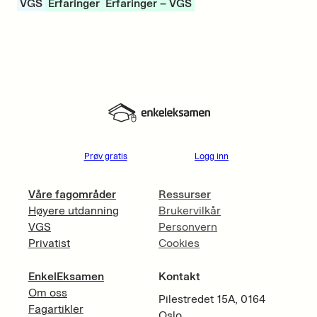
VGS
Erfaringer
Erfaringer – VGS
Prøv gratis
Logg inn
Våre fagområder
Ressurser
Høyere utdanning
Brukervilkår
VGS
Personvern
Privatist
Cookies
EnkelEksamen
Kontakt
Om oss
Pilestredet 15A, 0164
Fagartikler
Oslo