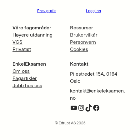
Prøv gratis
Logg inn
Våre fagområder
Ressurser
Høyere utdanning
Brukervilkår
VGS
Personvern
Privatist
Cookies
EnkelEksamen
Kontakt
Om oss
Pilestredet 15A, 0164
Fagartikler
Oslo
Jobb hos oss
kontakt@enkeleksamen.
no
YouTube
Instagram
TikTok
Facebook
© Edrupt AS 2026